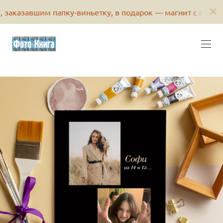
завшим папку-виньетку, в подарок — магнит с его фотогр