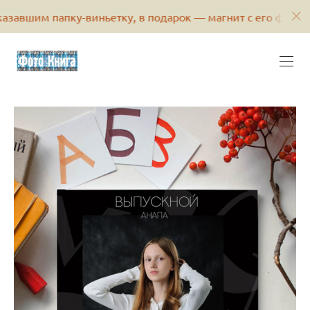
апку-виньетку, в подарок — магнит с его фотографией или