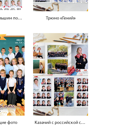
Виньетка с большим портретом
Трюмо «Гений»
щие фото
Казачий с российской символикой