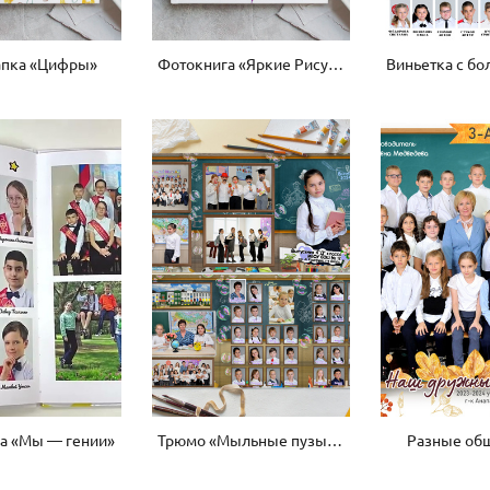
апка «Цифры»
Фотокнига «Яркие Рисунки»
а «Мы — гении»
Трюмо «Мыльные пузыри»
Разные об