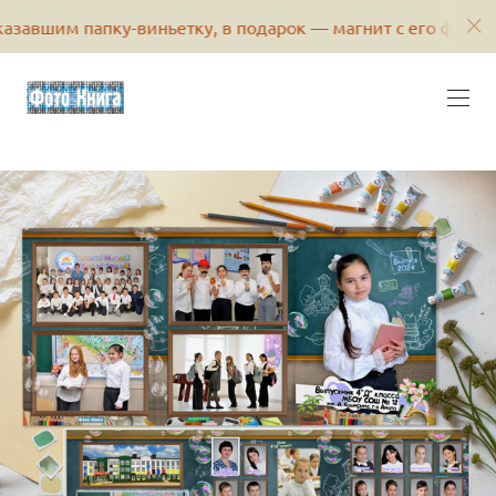
м папку-виньетку, в подарок — магнит с его фотографией