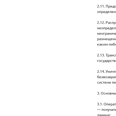
2.11. Пре
определенн
2.12. Рас
неопредел
неограниче
размещени
каким-либ
2.13. Тран
государств
2.14. Уни
безвозвра
системе п
3. Основны
3.1. Опера
— получат
данные;