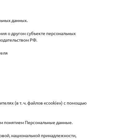
льных данных.
ения о другом субъекте персональных
онодательством РФ.
теля
телях (в т. ч. файлов «cookie») с помощью
им понятием Персональные данные.
овой, национальной принадлежности,