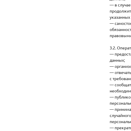
— в случае
продолжить
указанных 
— самостоя
обязаннос
правовыми
3.2. Опера
— предост
данных;
— организ
— отвечать
с требован
— сообщать
необходиму
— публико
персональ
— принима
случайного
персональ
— прекрати