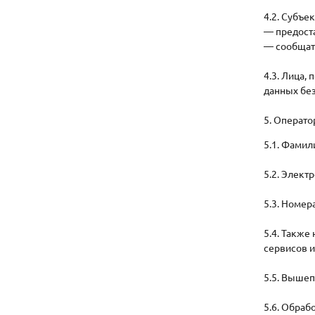
4.2. Субъе
— предост
— сообщать
4.3. Лица,
данных без
5. Операт
5.1. Фамили
5.2. Элект
5.3. Номер
5.4. Также
сервисов и
5.5. Выше
5.6. Обраб