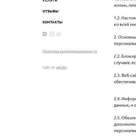
жизни, лич
ОТЗЫВЫ
1.2. Насто
КОНТАКТЫ
ко всей ин
2. Основны
персональ
Политика конфиденциальности
2.2. Блок
случаев, е
Сайт от
wfolio
2.3. Веб-с
обеспечива
2.4. Инфо
данных, и 
2.5. Обезл
дополните
персональ