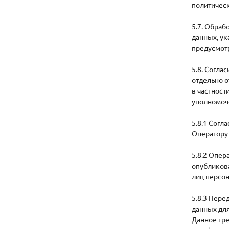
политическ
5.7. Обраб
данных, ук
предусмотр
5.8. Согла
отдельно о
в частност
уполномоч
5.8.1 Согл
Оператору
5.8.2 Опер
опубликова
лиц персо
5.8.3 Пере
данных для
Данное тре