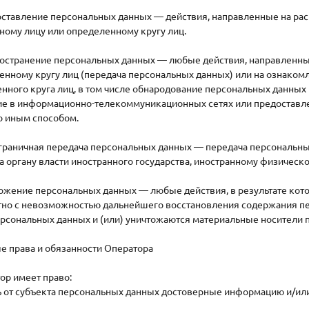
доставление персональных данных — действия, направленные на ра
ому лицу или определенному кругу лиц.
пространение персональных данных — любые действия, направленн
енному кругу лиц (передача персональных данных) или на ознако
нного круга лиц, в том числе обнародование персональных данных
е в информационно-телекоммуникационных сетях или предоставле
о иным способом.
сграничная передача персональных данных — передача персональн
а органу власти иностранного государства, иностранному физичес
чтожение персональных данных — любые действия, в результате ко
тно с невозможностью дальнейшего восстановления содержания п
ерсональных данных и (или) уничтожаются материальные носители 
е права и обязанности Оператора
тор имеет право:
ь от субъекта персональных данных достоверные информацию и/и