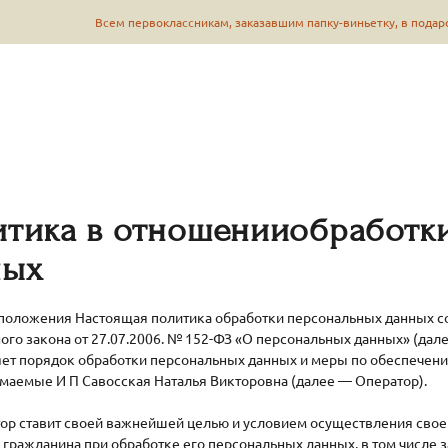
Всем первоклассникам, заказавшим папку-виньетку, в подарок —
тика в отношении
обработк
ных
положения Настоящая политика обработки персональных данных со
го закона от 27.07.2006. № 152-ФЗ «О персональных данных» (дал
яет порядок обработки персональных данных и меры по обеспечен
маемые И П Савосская Наталья Викторовна (далее — Оператор).
тор ставит своей важнейшей целью и условием осуществления свое
 гражданина при обработке его персональных данных, в том числе 