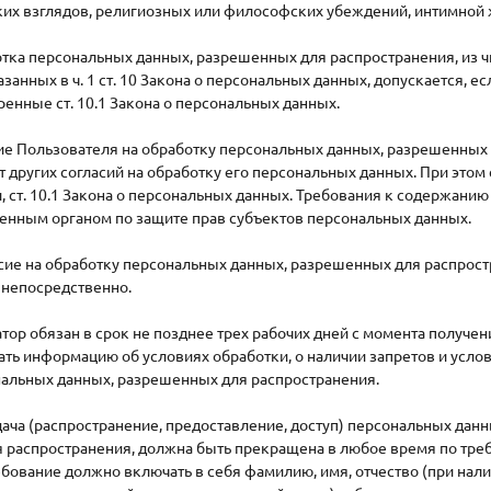
их взглядов, религиозных или философских убеждений, интимной 
отка персональных данных, разрешенных для распространения, из 
азанных в ч. 1 ст. 10 Закона о персональных данных, допускается, е
енные ст. 10.1 Закона о персональных данных.
сие Пользователя на обработку персональных данных, разрешенных
т других согласий на обработку его персональных данных. При это
и, ст. 10.1 Закона о персональных данных. Требования к содержанию
енным органом по защите прав субъектов персональных данных.
асие на обработку персональных данных, разрешенных для распрос
 непосредственно.
атор обязан в срок не позднее трех рабочих дней с момента получе
ть информацию об условиях обработки, о наличии запретов и усло
нальных данных, разрешенных для распространения.
дача (распространение, предоставление, доступ) персональных да
 распространения, должна быть прекращена в любое время по тре
бование должно включать в себя фамилию, имя, отчество (при нал