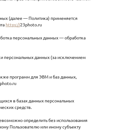
нных (далее — Политика) применяется
йта
https://
23photo.ru
работка персональных данных — обработка
ки персональных данных (за исключением
акже программ для ЭВМ и баз данных,
photo.ru
щихся в базах данных персональных
ческих средств.
невозможно определить без использования
ому Пользователю или иному субъекту