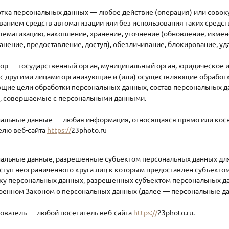
отка персональных данных — любое действие (операция) или совок
ванием средств автоматизации или без использования таких средс
стематизацию, накопление, хранение, уточнение (обновление, измен
анение, предоставление, доступ), обезличивание, блокирование, у
тор — государственный орган, муниципальный орган, юридическое 
с другими лицами организующие и (или) осуществляющие обработк
щие цели обработки персональных данных, состав персональных д
), совершаемые с персональными данными.
ональные данные — любая информация, относящаяся прямо или ко
елю веб-сайта
https://
23photo.ru
ональные данные, разрешенные субъектом персональных данных дл
ступ неограниченного круга лиц к которым предоставлен субъекто
тку персональных данных, разрешенных субъектом персональных да
ренном Законом о персональных данных (далее — персональные да
зователь — любой посетитель веб-сайта
https://
23photo.ru.