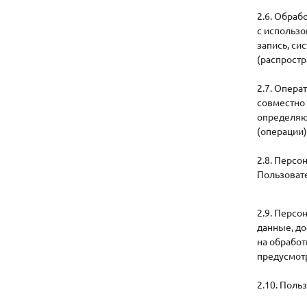
2.6. Обраб
с использо
запись, си
(распростр
2.7. Опера
совместно 
определяю
(операции
2.8. Перс
Пользоват
2.9. Перс
данные, до
на обрабо
предусмот
2.10. Поль