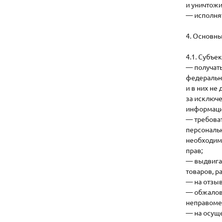
и уничтожи
— исполня
4. Основны
4.1. Субъе
— получат
федеральн
и в них не
за исключе
информаци
— требоват
персональ
необходим
прав;
— выдвига
товаров, ра
— на отзыв
— обжалов
неправоме
— на осущ