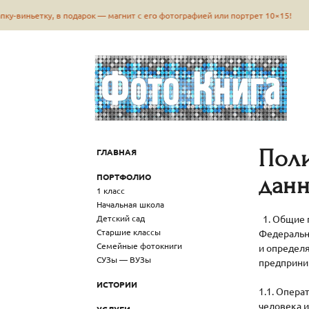
иньетку, в подарок — магнит с его фотографией или портрет 10×15!
Поли
ГЛАВНАЯ
ПОРТФОЛИО
дан
1 класс
Начальная школа
Детский сад
1. Общие 
Старшие классы
Федерально
Семейные фотокниги
и определ
СУЗы — ВУЗы
предприни
ИСТОРИИ
1.1. Опера
человека и
УСЛУГИ