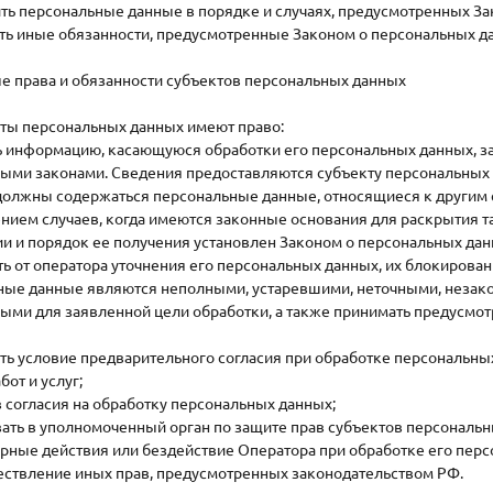
ть персональные данные в порядке и случаях, предусмотренных З
ть иные обязанности, предусмотренные Законом о персональных д
е права и обязанности субъектов персональных данных
кты персональных данных имеют право:
ь информацию, касающуюся обработки его персональных данных, з
ыми законами. Сведения предоставляются субъекту персональных 
 должны содержаться персональные данные, относящиеся к другим
нием случаев, когда имеются законные основания для раскрытия т
и и порядок ее получения установлен Законом о персональных дан
ь от оператора уточнения его персональных данных, их блокирован
ные данные являются неполными, устаревшими, неточными, незак
ыми для заявленной цели обработки, а также принимать предусмо
ть условие предварительного согласия при обработке персональны
бот и услуг;
 согласия на обработку персональных данных;
ать в уполномоченный орган по защите прав субъектов персональн
рные действия или бездействие Оператора при обработке его перс
ествление иных прав, предусмотренных законодательством РФ.