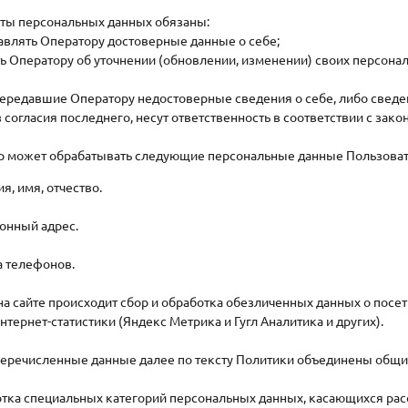
кты персональных данных обязаны:
авлять Оператору достоверные данные о себе;
 Оператору об уточнении (обновлении, изменении) своих персона
 передавшие Оператору недостоверные сведения о себе, либо свед
 согласия последнего, несут ответственность в соответствии с зак
ор может обрабатывать следующие персональные данные Пользова
я, имя, отчество.
ронный адрес.
а телефонов.
 на сайте происходит сбор и обработка обезличенных данных о посети
нтернет-статистики (Яндекс Метрика и Гугл Аналитика и других).
перечисленные данные далее по тексту Политики объединены общ
отка специальных категорий персональных данных, касающихся рас