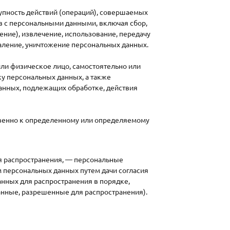
упность действий (операций), совершаемых
тв с персональными данными, включая сбор,
ение), извлечение, использование, передачу
даление, уничтожение персональных данных.
или физическое лицо, самостоятельно или
у персональных данных, а также
анных, подлежащих обработке, действия
свенно к определенному или определяемому
я распространения, — персональные
м персональных данных путем дачи согласия
нных для распространения в порядке,
нные, разрешенные для распространения).