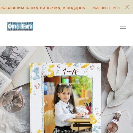
м папку-виньетку, в подарок — магнит с его фотографией