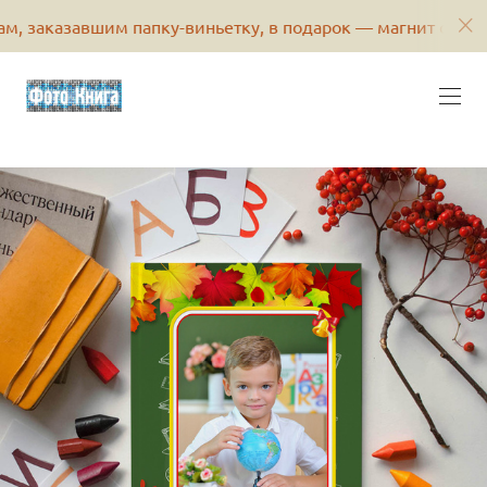
авшим папку-виньетку, в подарок — магнит с его фотогра