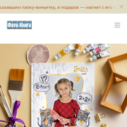
апку-виньетку, в подарок — магнит с его фотографией или